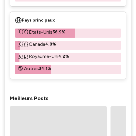
Pays principaux
🇺🇸 États-Unis
56.9%
🇨🇦 Canada
4.8%
🇬🇧 Royaume-Uni
4.2%
🌎 Autres
34.1%
Meilleurs Posts