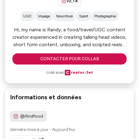
10,1 k
UGC
Voyage
Nourriture
Sport
Photographie
Hi, my name is Randy, a food/travel/UGC content
creator experienced in creating talking head videos,
short form content, unboxing, and scripted reels. I
would love to work with you and see how we can
CONTACTER POUR COLLAB
collaborate to make the best social media content
for your business and brand.
créé avec
If you already have an idea that you want me to
follow or want me to give you my thoughts on
Informations et données
content ideas, let’s get together and talk. I look
forward to working with you!
@ifindfood
dernière mise à jour
-
Aujourd’hui