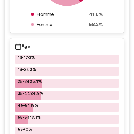
Homme
41.8%
Femme
58.2%
Âge
13-17
0%
18-24
0%
25-34
26.1%
35-44
24.9%
45-54
18%
55-64
13.1%
65+
0%