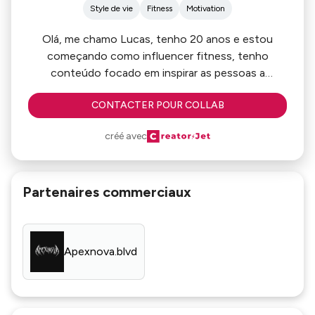
Style de vie
Fitness
Motivation
Olá, me chamo Lucas, tenho 20 anos e estou
começando como influencer fitness, tenho
conteúdo focado em inspirar as pessoas a
começar a treinar e entreter
CONTACTER POUR COLLAB
Atualmente tenho uma parceria ativa com a marca
Apexnova
créé avec
Partenaires commerciaux
Apexnova.blvd