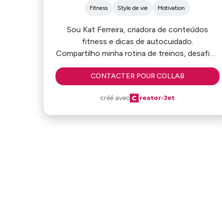
Fitness
Style de vie
Motivation
Sou Kat Ferreira, criadora de conteúdos
fitness e dicas de autocuidado.
Compartilho minha rotina de treinos, desafios
e cuidados e minha constante evolução, sem
CONTACTER POUR COLLAB
mascarar os contratempos e dificuldades que
enfrento no dia a dia, possibilitando uma
créé avec
aproximação mais translúcida e realista com
os perfis de todos que me acompanham.