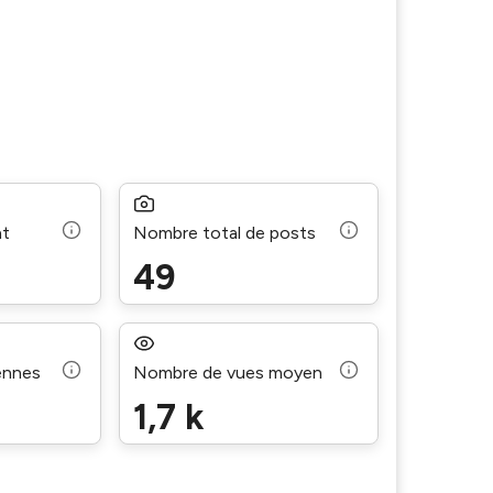
nt
Nombre total de posts
49
ennes
Nombre de vues moyen
1,7 k