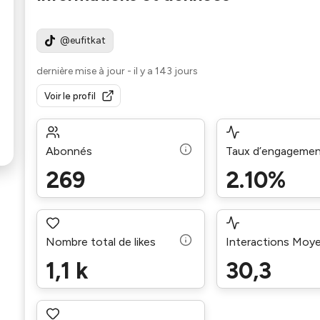
@eufitkat
dernière mise à jour
-
il y a 143 jours
Voir le profil
Abonnés
Taux d’engageme
269
2.10%
Nombre total de likes
Interactions Moy
1,1 k
30,3