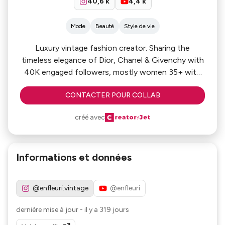
40,6 k
4,4 k
Mode
Beauté
Style de vie
Luxury vintage fashion creator. Sharing the
timeless elegance of Dior, Chanel & Givenchy with
40K engaged followers, mostly women 35+ with
strong purchasing power.
CONTACTER POUR COLLAB
créé avec
Informations et données
@enfleuri.vintage
@enfleuri
dernière mise à jour
-
il y a 319 jours