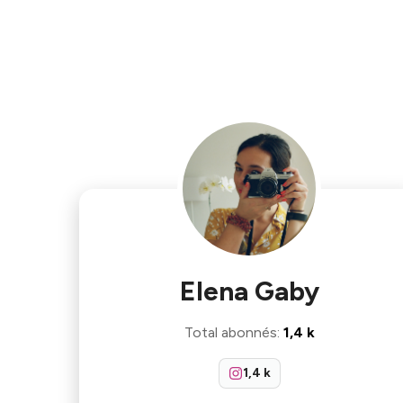
Elena Gaby
Total abonnés
:
1,4 k
1,4 k