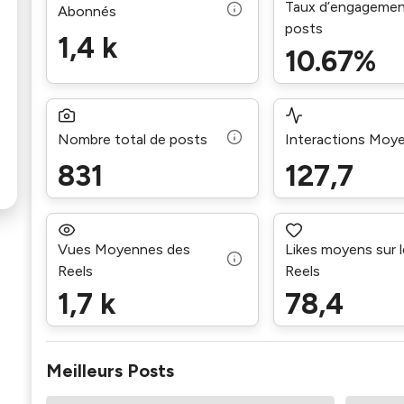
Taux d’engagemen
Abonnés
posts
1,4 k
10.67%
Nombre total de posts
Interactions Moy
831
127,7
Vues Moyennes des
Likes moyens sur 
Reels
Reels
1,7 k
78,4
Meilleurs Posts