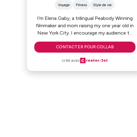
Voyage
Fitness
Style de vie
I'm Elena Gaby, a trilingual Peabody Winning
filmmaker and mom raising my one year old in
New York City. I encourage my audience to
live with more fitness, travel, and recording of
CONTACTER POUR COLLAB
core memories!
créé avec