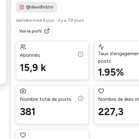
@davidhdzro
dernière mise à jour
-
il y a 79 jours
Voir le profil
Taux d’engagemen
Abonnés
posts
15,9 k
1.95%
Nombre total de posts
Nombre de likes 
381
227,3