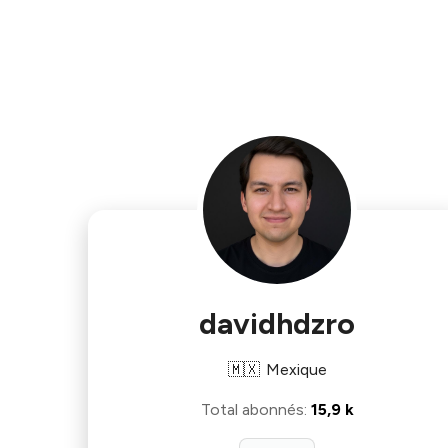
davidhdzro
🇲🇽
Mexique
Total abonnés
:
15,9 k