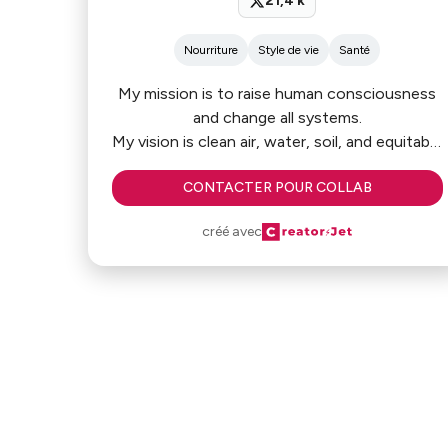
21,4 k
Nourriture
Style de vie
Santé
My mission is to raise human consciousness
and change all systems.
My vision is clean air, water, soil, and equitable
systems
CONTACTER POUR COLLAB
for all mankind… in my lifetime.
- Troy Casey
créé avec