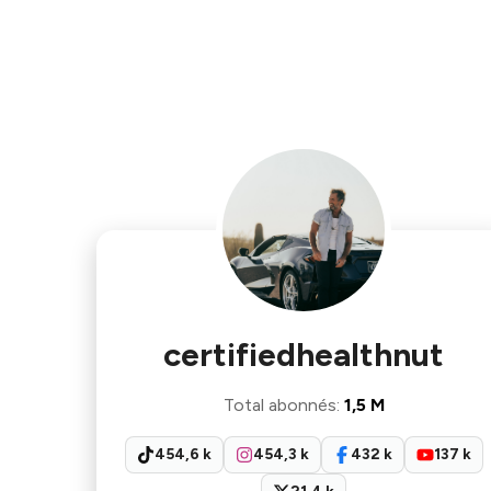
certifiedhealthnut
Total abonnés
:
1,5 M
454,6 k
454,3 k
432 k
137 k