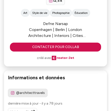
12,5 k
Art
Style de vie
Photographie
Éducation
Defne Narsap
Copenhagen | Berlin | London
Architecture | Interiors | Cities
PoliMi x TU Berlin
CONTACTER POUR COLLAB
créé avec
Informations et données
@architecttravels
dernière mise à jour
-
il y a 78 jours