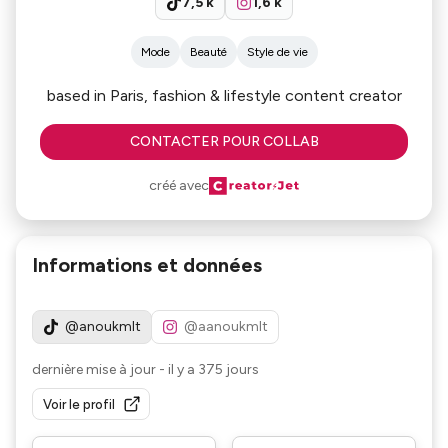
7,5 k
1,6 k
Mode
Beauté
Style de vie
based in Paris, fashion & lifestyle content creator
CONTACTER POUR COLLAB
créé avec
Informations et données
@anoukmlt
@aanoukmlt
dernière mise à jour
-
il y a 375 jours
Voir le profil