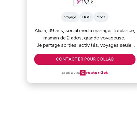
13,3 k
Voyage
UGC
Mode
Alicia, 39 ans, social media manager freelance,
maman de 2 ados, grande voyageuse.
Je partage sorties, activités, voyages seule,
en couple ou en famille sur mon Instagram et
CONTACTER POUR COLLAB
sur mon blog.
créé avec