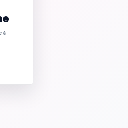
ne
e à