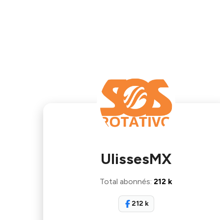
UlissesMX
Total abonnés
:
212 k
212 k