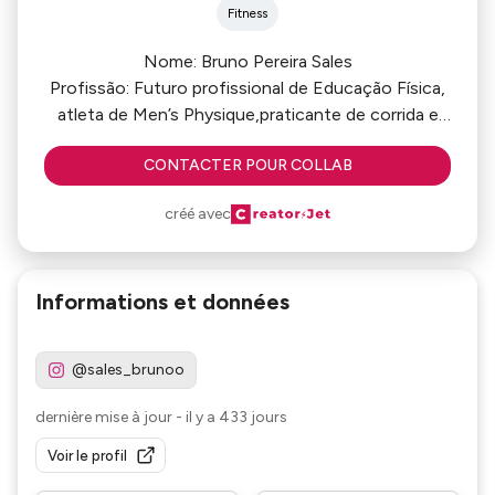
Fitness
Nome: Bruno Pereira Sales
Profissão: Futuro profissional de Educação Física,
atleta de Men’s Physique,praticante de corrida e
natação
CONTACTER POUR COLLAB
Breve descrição: Apaixonado por fitness, saúde e
bem-estar, dedicado a alcançar o melhor de si
créé avec
mesmo e ajudar outros a fazerem o mesmo.
Objetivos e Valores
Promover um estilo de vida saudável e ativo
Informations et données
Inspirar e motivar pessoas através do esporte e da
educação física
Buscar crescimento profissional na área de saúde e
@sales_brunoo
fitness.
Telefone: 61995751573
dernière mise à jour
-
il y a 433 jours
Voir le profil