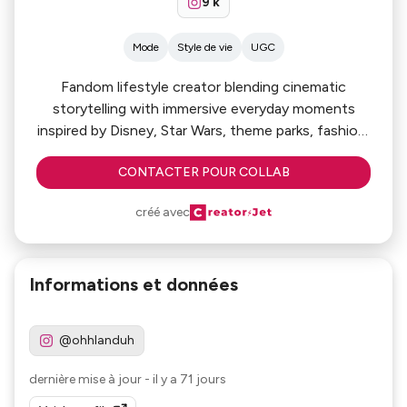
9 k
Mode
Style de vie
UGC
Fandom lifestyle creator blending cinematic
storytelling with immersive everyday moments
inspired by Disney, Star Wars, theme parks, fashion,
and nostalgia!
CONTACTER POUR COLLAB
créé avec
Informations et données
@ohhlanduh
dernière mise à jour
-
il y a 71 jours