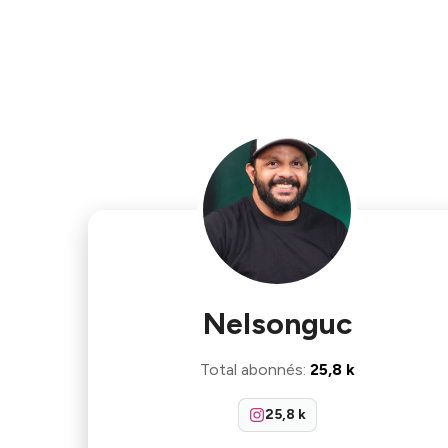
Nelsonguc
Total abonnés
:
25,8 k
25,8 k