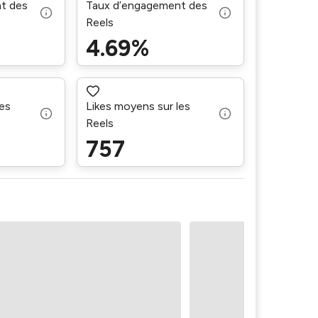
t des
Taux d’engagement des
Reels
4.69%
es
Likes moyens sur les
Reels
757