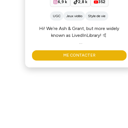
6,9 k
2,8 k
352
UGC
Jeux vidéo
Style de vie
Hi! We’re Ash & Grant, but more widely
known as LivedInLibrary! 🤙
We’re a lowkey, high energy married couple
ME CONTACTER
making digital content about a little game
called Magic: The Gathering. In a community
that’s so competitive, we’re here to show
people that the game should be fun and
accessible! We strive to share content that
reminds people that the Magic is in the
gathering, and that there’s a place for
everyone at the table.
Welcome to our media kit. We’re so excited
you're here!