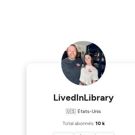
LivedInLibrary
🇺🇸
États-Unis
Total abonnés
:
10 k