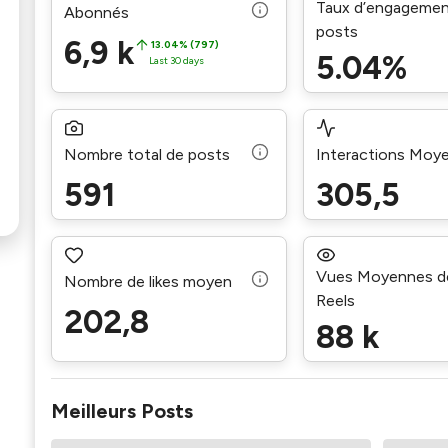
Taux d’engagemen
Abonnés
posts
6,9 k
13.04% (797)
5.04%
Last 30 days
Nombre total de posts
Interactions Moy
591
305,5
Vues Moyennes d
Nombre de likes moyen
Reels
202,8
88 k
Meilleurs Posts