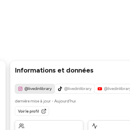
Informations et données
@livedinlibrary
@livedinlibrary
@livedinlibra
dernière mise à jour
-
Aujourd’hui
Voir le profil