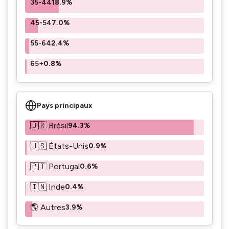
35-44
18.9%
45-54
7.0%
55-64
2.4%
65+
0.8%
Pays principaux
🇧🇷 Brésil
94.3%
🇺🇸 États-Unis
0.9%
🇵🇹 Portugal
0.6%
🇮🇳 Inde
0.4%
🌎 Autres
3.9%