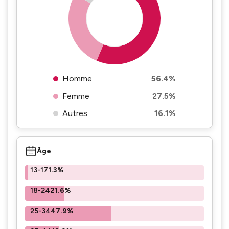
Homme
56.4%
Femme
27.5%
Autres
16.1%
Âge
13-17
1.3%
18-24
21.6%
25-34
47.9%