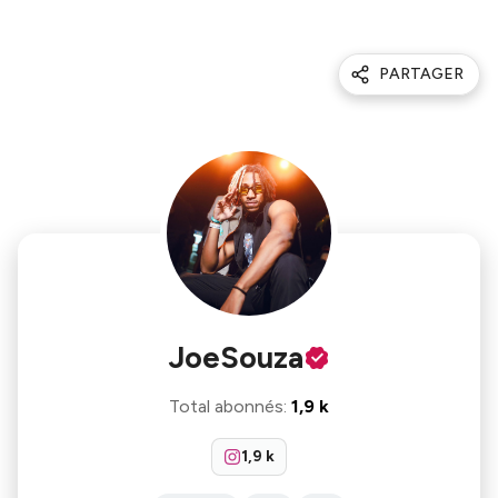
PARTAGER
JoeSouza
Total abonnés
:
1,9 k
1,9 k