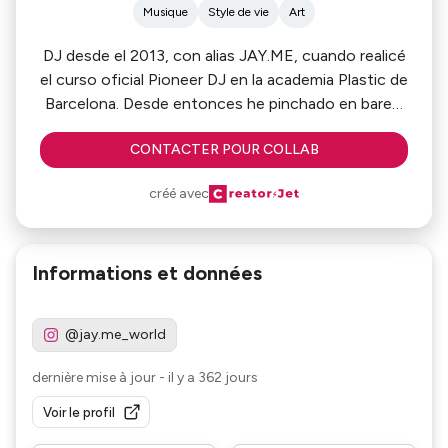
Musique
Style de vie
Art
DJ desde el 2013, con alias JAY.ME, cuando realicé
el curso oficial Pioneer DJ en la academia Plastic de
Barcelona. Desde entonces he pinchado en bares,
chiringuitos, clubs y discotecas de Castelldefels,
CONTACTER POUR COLLAB
Sant Boi y Barcelona (en este último caso llegué a
pinchar en Macarena, todo un honor).
créé avec
Desde 2016 tengo un podcast donde emito una
sesión cada 15 días, variando géneros de
electrónica underground.
Informations et données
Hoy en día también estoy finalizando el curso de
Artista Independiente en Music Business
Academy.
@jay.me_world
dernière mise à jour
-
il y a 362 jours
Voir le profil