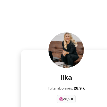
Ilka
Total abonnés
:
28,9 k
28,9 k