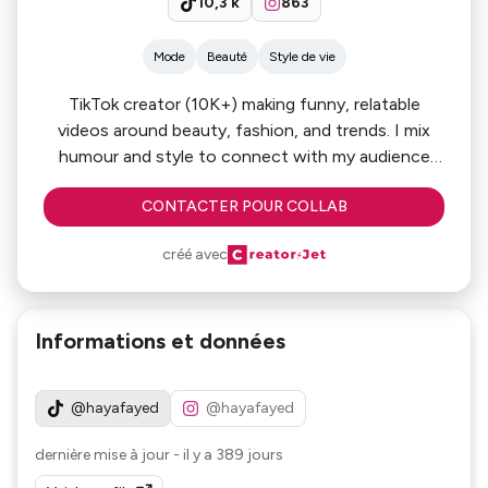
10,3 k
863
Mode
Beauté
Style de vie
TikTok creator (10K+) making funny, relatable
videos around beauty, fashion, and trends. I mix
humour and style to connect with my audience
and grow my presence.
CONTACTER POUR COLLAB
créé avec
Informations et données
@hayafayed
@hayafayed
dernière mise à jour
-
il y a 389 jours