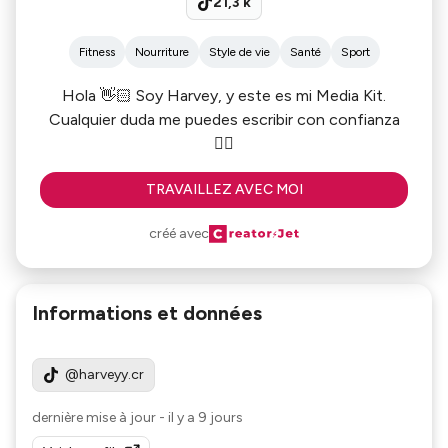
21,3 k
Fitness
Nourriture
Style de vie
Santé
Sport
Hola 👋🏻 Soy Harvey, y este es mi Media Kit.
Cualquier duda me puedes escribir con confianza
👌🏻
TRAVAILLEZ AVEC MOI
créé avec
Informations et données
@harveyy.cr
dernière mise à jour
-
il y a 9 jours