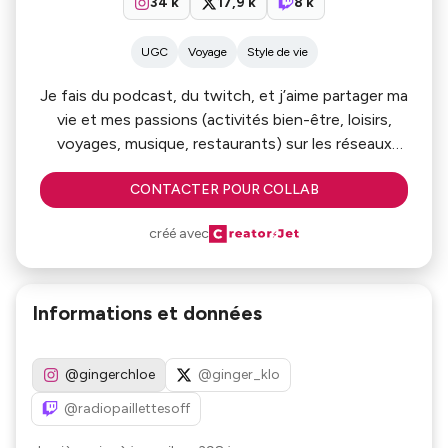
34 k
17,9 k
8 k
UGC
Voyage
Style de vie
Je fais du podcast, du twitch, et j’aime partager ma
vie et mes passions (activités bien-être, loisirs,
voyages, musique, restaurants) sur les réseaux
avec mes abonnés qui me le rendent bien !
CONTACTER POUR COLLAB
créé avec
Informations et données
@gingerchloe
@ginger_klo
@radiopaillettesoff