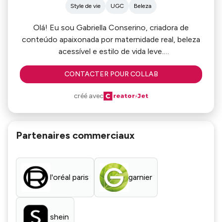
Style de vie
UGC
Beleza
Olá! Eu sou Gabriella Conserino, criadora de
conteúdo apaixonada por maternidade real, beleza
acessível e estilo de vida leve.
Divido minha rotina com autenticidade, ao lado da
CONTACTER POUR COLLAB
minha filha, compartilhando produtos que uso,
marcas que confio e momentos do meu dia a dia.
créé avec
Crio conexões reais com meu público, sempre com
carinho, empatia e estética visual.
Partenaires commerciaux
l'oréal paris
garnier
shein