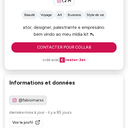
1,2 M
Beauté
Voyage
Art
Business
Style de vie
ator, designer, palestrante e empresário.
bem vindo ao meu mídia kit 👠
CONTACTER POUR COLLAB
créé avec
Informations et données
@fabiomarxx
dernière mise à jour
-
il y a 85 jours
Voir le profil