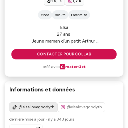
15,1 k
1,7 k
Mode
Beauté
Parentalité
Elsa
27 ans
Jeune maman d’un petit Arthur
Passionnée de création de contenu sur la mode la
CONTACTER POUR COLLAB
beauté et la parentalité.
créé avec
Informations et données
@elsa.lovegoodytb
@elsalovegoodytb
dernière mise à jour
-
il y a 343 jours