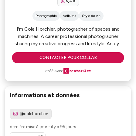
3,4 k
Photographie
Voitures
Style de vie
I'm Cole Horchler, photographer of spaces and
machines. A career professional photographer
sharing my creative progress and lifestyle. An eye
for the finer things in life. Joined often by my
CONTACTER POUR COLLAB
adorable wife and son.
créé avec
Informations et données
@colehorchler
dernière mise à jour
-
il y a 95 jours