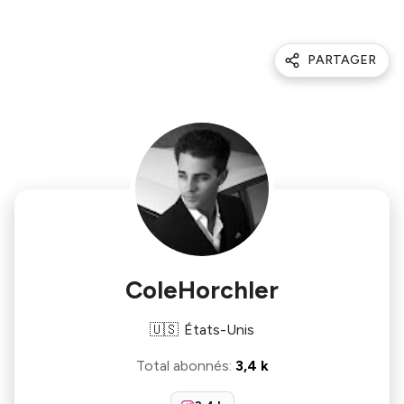
PARTAGER
ColeHorchler
🇺🇸
États-Unis
Total abonnés
:
3,4 k