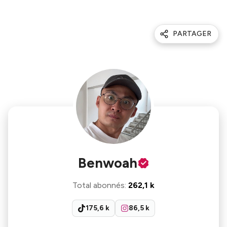
PARTAGER
Benwoah
Total abonnés
:
262,1 k
175,6 k
86,5 k