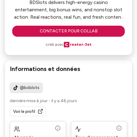
BDSlots delivers high-energy casino
entertainment, big bonus wins, and nonstop slot
action. Real reactions, real fun, and fresh content
every week.
CONTACTER POUR COLLAB
créé avec
Informations et données
@bdslots
dernière mise à jour
-
il y a 46 jours
Voir le profil