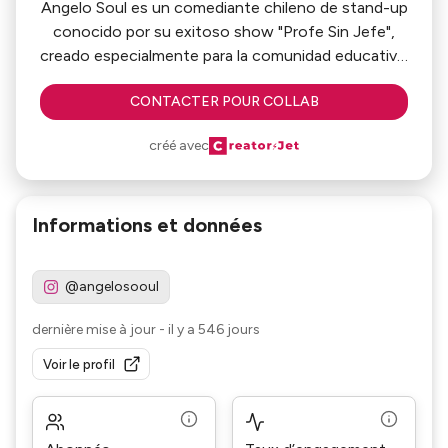
Angelo Soul es un comediante chileno de stand-up
conocido por su exitoso show "Profe Sin Jefe",
creado especialmente para la comunidad educativa.
Con una mezcla de humor, anécdotas escolares y
CONTACTER POUR COLLAB
reflexiones sobre el sistema, conecta
profundamente con profesores y trabajadores del
créé avec
área. Exprofesor por 8 años, Angelo transforma
sus vivencias en rutinas que sacan risas,
mostrando el lado más humano y divertido de la
Informations et données
sala de clases.
@angelosooul
dernière mise à jour
-
il y a 546 jours
Voir le profil