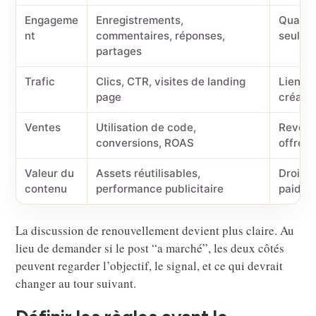
Engageme
Enregistrements,
Qualit
nt
commentaires, réponses,
seulem
partages
Trafic
Clics, CTR, visites de landing
Liens U
page
créate
Ventes
Utilisation de code,
Revenu
conversions, ROAS
offre
Valeur du
Assets réutilisables,
Droits 
contenu
performance publicitaire
paid so
La discussion de renouvellement devient plus claire. Au
lieu de demander si le post “a marché”, les deux côtés
peuvent regarder l’objectif, le signal, et ce qui devrait
changer au tour suivant.