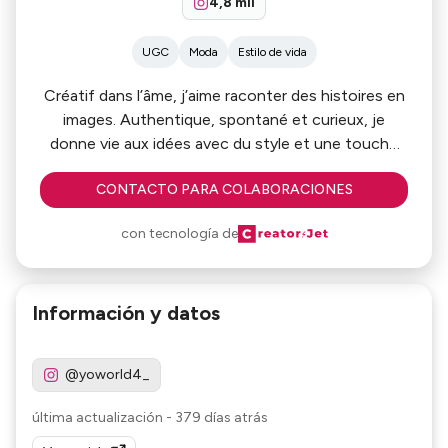
4,8 mil
UGC
Moda
Estilo de vida
Créatif dans l’âme, j’aime raconter des histoires en
images. Authentique, spontané et curieux, je
donne vie aux idées avec du style et une touche
de fun.
CONTACTO PARA COLABORACIONES
con tecnología de
Información y datos
@yoworld4_
última actualización
-
379 días atrás