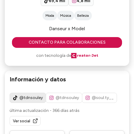
69,4 mil
4,8 mil
Moda
Música
Belleza
CONTACTO PARA COLABORACIONES
con tecnología de
Información y datos
@tdnsouley
@tdnsouley
@soul.ty__
última actualización
-
366 días atrás
Ver social