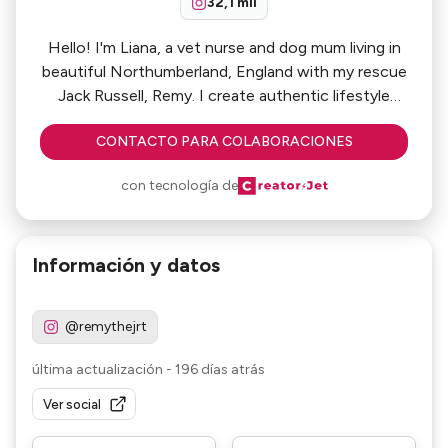
32,1 mil
Hello! I'm Liana, a vet nurse and dog mum living in
beautiful Northumberland, England with my rescue
Jack Russell, Remy. I create authentic lifestyle
content centred around dog ownership, outdoor
CONTACTO PARA COLABORACIONES
adventures and daily life.
con tecnología de
Información y datos
@remythejrt
última actualización
-
196 días atrás
Ver social