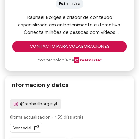
Estilo de vida
Raphael Borges é criador de conteúdo
especializado em entretenimento automotivo.
Conecta milhões de pessoas com vídeos
autênticos, restaurando carros abandonados com
CONTACTO PARA COLABORACIONES
humor, técnica e histórias envolventes. Além das
reformas, realiza análises, comparativos e grava até
con tecnología de
os carros dos próprios seguidores. Seus projetos
vão das garagens às pistas, sempre com alto
impacto e engajamento. Cada episódio da série
Información y datos
traz um novo desafio — e uma nova
transformação.
@raphaelborgesyt
última actualización
-
459 días atrás
Ver social