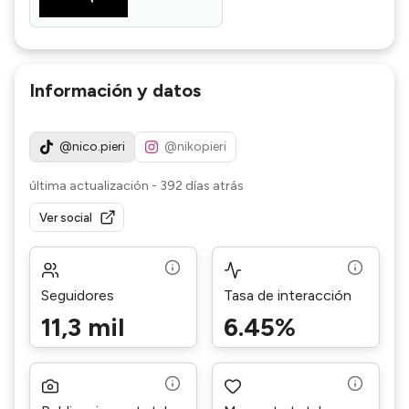
authentique.
Información y datos
@nico.pieri
@nikopieri
última actualización
-
392 días atrás
Ver social
Seguidores
Tasa de interacción
11,3 mil
6.45%