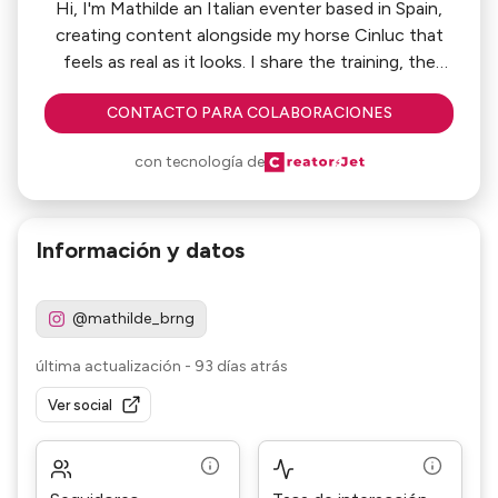
Hi, I'm Mathilde an Italian eventer based in Spain,
creating content alongside my horse Cinluc that
feels as real as it looks. I share the training, the
travel, and the genuine moments in between —
CONTACTO PARA COLABORACIONES
and my audience follows along because they live
this world too. Whether you're in equestrian,
con tecnología de
wellness, lifestyle or luxury fashion, I'd love to tell
your story through mine.
Información y datos
@mathilde_brng
última actualización
-
93 días atrás
Ver social