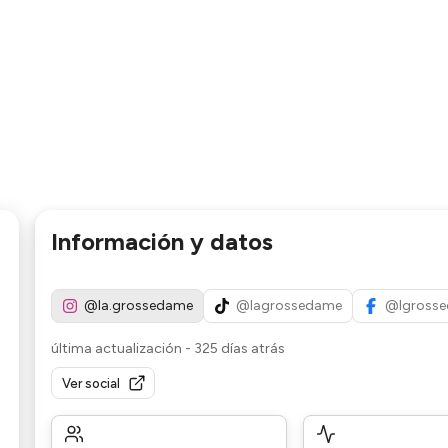
Información y datos
@la.grossedame
@lagrossedame
@lgross
última actualización
-
325 días atrás
Ver social