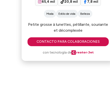
65,4 mil
20,8 mil
7,8 mil
Moda
Estilo de vida
Belleza
Petite grosse à lunettes, pétillante, souriante
et décomplexée
CONTACTO PARA COLABORACIONES
con tecnología de