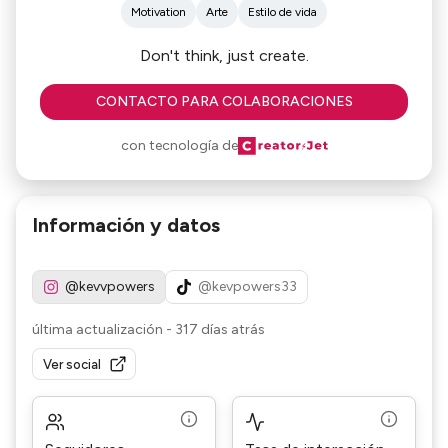
Motivation
Arte
Estilo de vida
Don't think, just create.
CONTACTO PARA COLABORACIONES
con tecnología de
Información y datos
@kevvpowers
@kevpowers33
última actualización
-
317 días atrás
Ver social