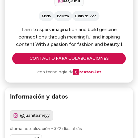
40,2 mil
Moda
Belleza
Estilo de vida
I aim to spark imagination and build genuine
connections through meaningful and inspiring
content.With a passion for fashion and beauty,I
create high quality work that resonates and
CONTACTO PARA COLABORACIONES
captivates.
con tecnología de
Información y datos
@juanita.meyy
última actualización
-
322 días atrás