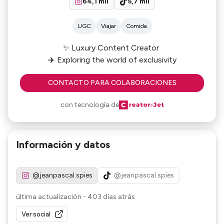
64,1 mil
5,7 mil
UGC
Viajar
Comida
✨ Luxury Content Creator
✈️ Exploring the world of exclusivity
CONTACTO PARA COLABORACIONES
con tecnología de
Información y datos
@jeanpascal.spies
@jeanpascal.spies
última actualización
-
403 días atrás
Ver social