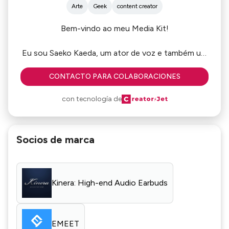
Arte
Geek
content creator
Bem-vindo ao meu Media Kit!
Eu sou Saeko Kaeda, um ator de voz e também um
criador de conteúdo social e digital, Eu faço
CONTACTO PARA COLABORACIONES
conteúdo no Instagram, TikTok e YouTube. Eu
adoraria trabalhar com você!
con tecnología de
confira minhas estatísticas abaixo.
Socios de marca
Kinera: High-end Audio Earbuds
EMEET