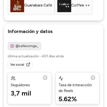
Guanabara Café
Coffee ++
Información y datos
@cafecomge_
última actualización
-
401 días atrás
Ver social
Seguidores
Tasa de interacción
de Reels
3,7 mil
5.62%