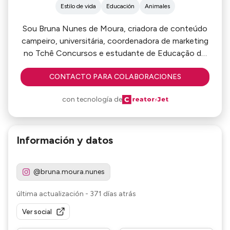
Estilo de vida
Educación
Animales
Sou Bruna Nunes de Moura, criadora de conteúdo
campeiro, universitária, coordenadora de marketing
no Tchê Concursos e estudante de Educação do
Campo na UNIPAMPA.
CONTACTO PARA COLABORACIONES
Compartilho a beleza do cotidiano rural, a cultura
gaúcha, a força da mulher do campo, meus
con tecnología de
desafios acadêmicos e dicas de saúde, moda e
autoestima com leveza e verdade.
Información y datos
@bruna.moura.nunes
última actualización
-
371 días atrás
Ver social