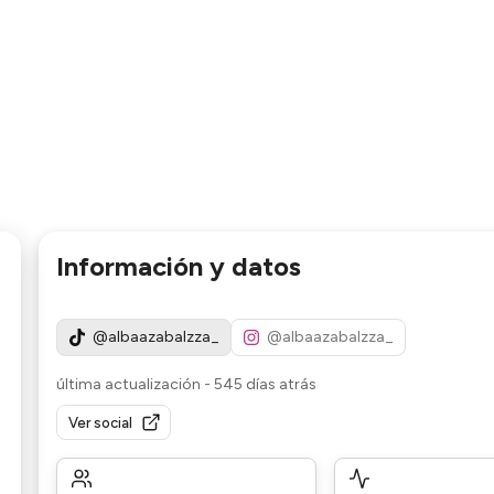
Información y datos
@albaazabalzza_
@albaazabalzza_
última actualización
-
545 días atrás
Ver social