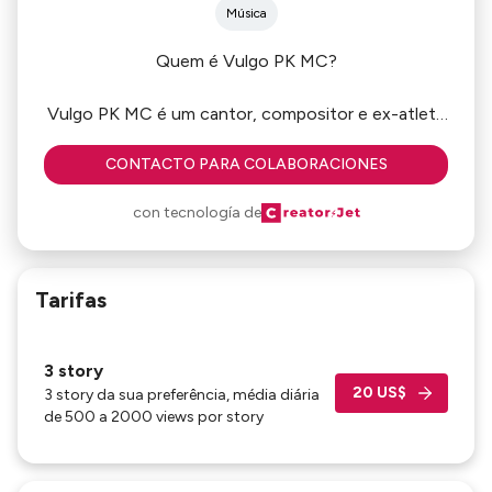
Música
Quem é Vulgo PK MC?
Vulgo PK MC é um cantor, compositor e ex-atleta
natural de Petrolina, Pernambuco, que vem se
CONTACTO PARA COLABORACIONES
destacando no cenário do funk e rap nacional com
letras que retratam a realidade da periferia,
con tecnología de
superação e ambição de vencer na vida.
Com uma trajetória marcada pela disciplina das
Tarifas
lutas e a paixão pela música, Vulgo PK MC
começou sua caminhada como boxeador, mas foi
no microfone que encontrou sua verdadeira
3 story
vocação. Suas rimas carregam vivências reais,
20 US$
3 story da sua preferência, média diária
batidas envolventes
de 500 a 2000 views por story