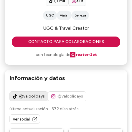
1,1 mil
319
UGC
Viajar
Belleza
UGC & Travel Creator
CONTACTO PARA COLABORACIONES
con tecnología de
Información y datos
@valoolidays
@valoolidays
última actualización
-
372 días atrás
Ver social