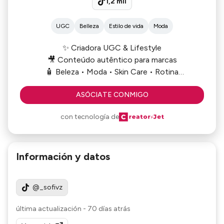
1,2 mil
UGC
Belleza
Estilo de vida
Moda
✨ Criadora UGC & Lifestyle
🎥 Conteúdo autêntico para marcas
🧴 Beleza • Moda • Skin Care • Rotina
🤍 Transformando rotina em conexão real
ASÓCIATE CONMIGO
con tecnología de
Información y datos
@_sofivz
última actualización
-
70 días atrás