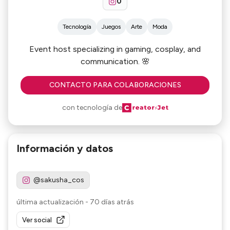
0
Tecnología
Juegos
Arte
Moda
Event host specializing in gaming, cosplay, and
communication. 🌸​
CONTACTO PARA COLABORACIONES
con tecnología de
Información y datos
@sakusha_cos
última actualización
-
70 días atrás
Ver social