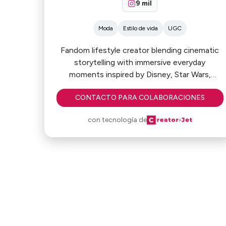
9 mil
Moda
Estilo de vida
UGC
Fandom lifestyle creator blending cinematic
storytelling with immersive everyday
moments inspired by Disney, Star Wars,
theme parks, fashion, and nostalgia!
CONTACTO PARA COLABORACIONES
con tecnología de